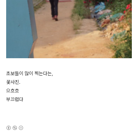
초보들이 많이 찍는다는,
꽃사진.
으흐흐
부끄럽다
(새창열림)