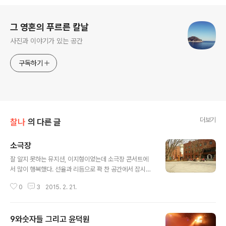
로그 정보
그 영혼의 푸르른 칼날
사진과 이야기가 있는 공간
구독하기
더보기
찰나
의 다른 글
소극장
글 내용
잘 알지 못하는 뮤지션, 이지형이었는데 소극장 콘서트에
서 많이 행복했다. 선율과 리듬으로 꽉 찬 공간에서 잠시였
지만 온전히 행복했다. 특히 어울어진 바이올린 소리가 따
0
3
2015. 2. 21.
뜻했다. 이만큼 지나왔구나 다행스럽게도 그런거 같다,고
생각했던 것 같다. 한때 오가는 지하철에서 매일 울던 때가
있었다. 과거형이라 다행이다. 요즘들어 부쩍 무언가를 듣
9와숫자들 그리고 윤덕원
거나 보거나 읽으면서 자주 눈물을 흘리는데 그때와는 조
글 내용