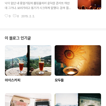
금 다른 것 같다. 우는 게 아니라 눈물이 나는 거다. 사막 같
낙이 없단 내 중얼거림에 롤링홀에서 윤덕원 콘서트 하던
은 마음이 이제 조금 움직이는 것일까. 아니라해도 할 수 없
데 그거나. 보러가라고 동기가 시크하게 말했다. 검색 결과
지만 그래도.
그 공연은 아쉽게도 스탠딩. 그러다 발견한 9와숫자들 &
0
0
2015. 2. 2.
윤덕원의 공연. 눈을 반짝이며 예매했으나 혼자 갈 생각을
하니 마음이 시무룩해졌다. 장소도 내가 별로 좋아하지 않
는(일단 집에서 너무나 멀다) 홍대. 그리고 혼자 하는 모든
것들이 부쩍 울적하게 느껴지는 요즘이었기에. 망설이다
취소 기간을 놓친 나는 가기가 싫었다. 혼자 앉아 있을 모습
이 블로그 인기글
에 공연장으로 출발 하면서 이미 맘이 쪼그라들어 있었다.
그래서 일부러 제일 돌아돌아가는 교통편을 찾았다. 빛은
또 왜그리 이쁘던지. 브이홀은 생각보다 아담했고 공연 시
작 전의 반음 정도 상기된 공기가 맘을 누그러뜨렸다. 나처
럼 혼자 온 사람도 종종 보였다..
아이스커피
모두들