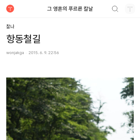
검색하기
그 영혼의 푸르른 칼날
티스토리
찰나
항동철길
wonjakga
2015. 6. 9. 22:56