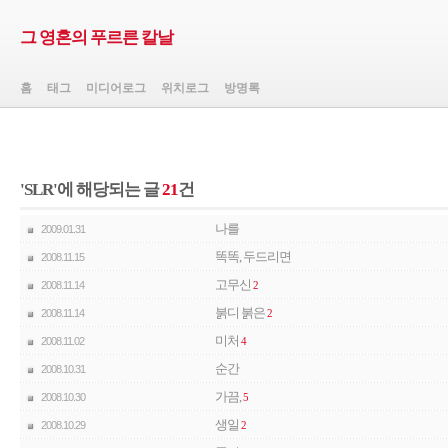
그 영혼의 푸르른 칼날
홈
태그
미디어로그
위치로그
방명록
'SLR'에 해당되는 글
21
건
나를
2009.01.31
똑똑, 두드리면
2008.11.15
고무신
2008.11.14
2
붉디 붉은
2008.11.14
2
미처
2008.11.02
4
순간
2008.10.31
가끔,
2008.10.30
5
생일
2008.10.29
2