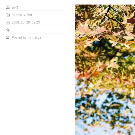
풍경
Minolta x-700
2008. 10. 29. 09:23
Posted by
wonjakga