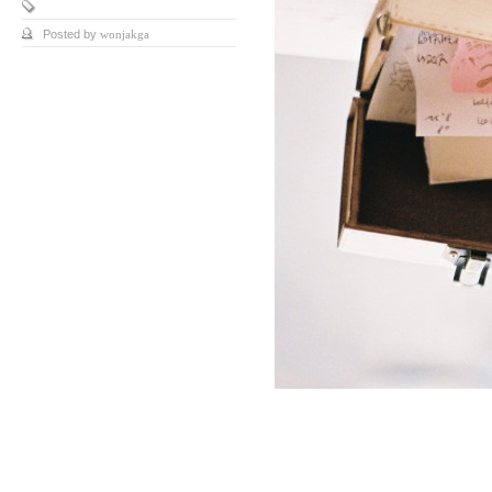
Posted by
wonjakga