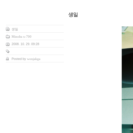
생일
생일
Minolta x-700
2008. 10. 29. 09:28
Posted by
wonjakga