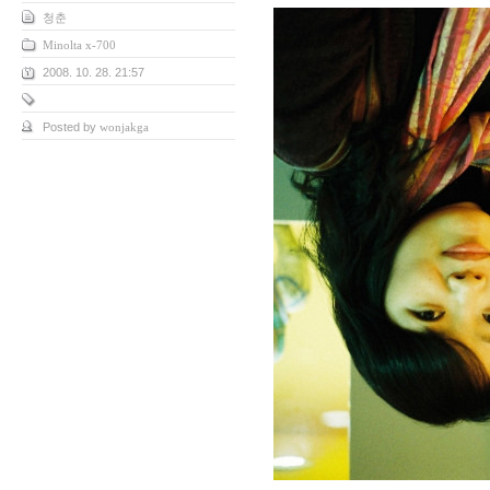
청춘
Minolta x-700
2008. 10. 28. 21:57
Posted by
wonjakga